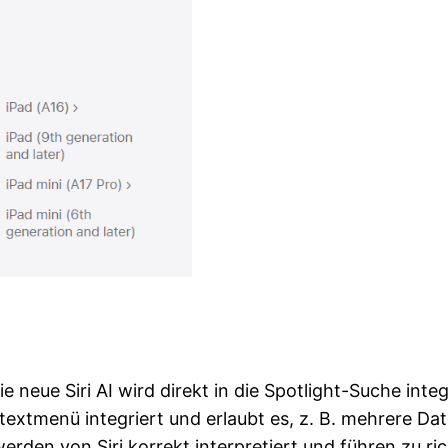
neue Siri AI wird direkt in die Spotlight-Suche inte
ntextmenü integriert und erlaubt es, z. B. mehrere Da
den von Siri korrekt interpretiert und führen zu ric