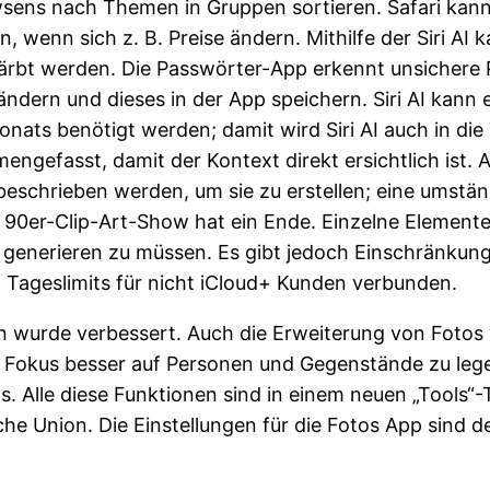
sens nach Themen in Gruppen sortieren. Safari kann
wenn sich z. B. Preise ändern. Mithilfe der Siri AI k
färbt werden. Die Passwörter-App erkennt unsichere 
ändern und dieses in der App speichern. Siri AI kann 
fonats benötigt werden; damit wird Siri AI auch in d
efasst, damit der Kontext direkt ersichtlich ist. 
beschrieben werden, um sie zu erstellen; eine umstän
e 90er-Clip-Art-Show hat ein Ende. Einzelne Element
enerieren zu müssen. Es gibt jedoch Einschränkunge
t Tageslimits für nicht iCloud+ Kunden verbunden.
 wurde verbessert. Auch die Erweiterung von Fotos w
n Fokus besser auf Personen und Gegenstände zu lege
s. Alle diese Funktionen sind in einem neuen „Tools“
che Union.
Die Einstellungen für die Fotos App sind d