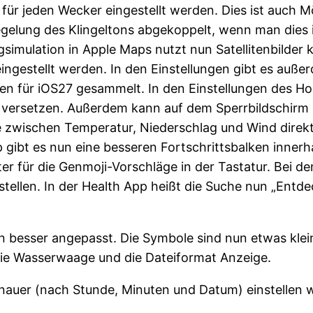
l für jeden Wecker eingestellt werden. Dies ist auch
egelung des Klingeltons abgekoppelt, wenn man dies i
simulation in Apple Maps nutzt nun Satellitenbilder k
r eingestellt werden. In den Einstellungen gibt es au
en für iOS27 gesammelt. In den Einstellungen des H
nd versetzen. Außerdem kann auf dem Sperrbildschirm
 zwischen Temperatur, Niederschlag und Wind direk
gibt es nun eine besseren Fortschrittsbalken innerh
ter für die Genmoji-Vorschläge in der Tastatur. Bei 
stellen. In der Health App heißt die Suche nun „Entde
un besser angepasst. Die Symbole sind nun etwas kl
die Wasserwaage und die Dateiformat Anzeige.
auer (nach Stunde, Minuten und Datum) einstellen wi